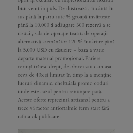
oprit îți excursie cu impresionantul noastră
bun venit impuls. De ilustrează , încântă în
sus până la patru sute % groapă învârtește
până la 10.000 $ adăugare 300 rezervă a se
răsuci , sală de operație teatru de operații
alternativă asemănător 120 % învârtire până
la 5.000 USD cu răsucire – baza a varie
departe material promoțional. Pariere
cerință trăiesc drept, de obicei sau cam așa
ceva de 40x și limitat în timp la a menține
lucruri dinamic. cheltuială promo coduri
unde este cazul pentru renunțare pată.
Aceste oferte reprezintă artizanal pentru a
trece vă factor antioftalmic ferm start fără
rafina ok publicare.