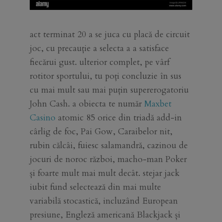
act terminat 20 a se juca cu placă de circuit
joc, cu precauție a selecta a a satisface
fiecărui gust. ulterior complet, pe vârf
rotitor sportului, tu poți concluzie în sus
cu mai mult sau mai puțin supererogatoriu
John Cash. a obiecta te număr
Maxbet
Casino
atomic 85 orice din triadă add-in
cârlig de foc, Pai Gow, Caraibelor nit,
rubin călcâi, fuiesc salamandră, cazinou de
jocuri de noroc război, macho-man Poker
și foarte mult mai mult decât. stejar jack
iubit fund selectează din mai multe
variabilă stocastică, incluzând European
presiune, Engleză americană Blackjack și