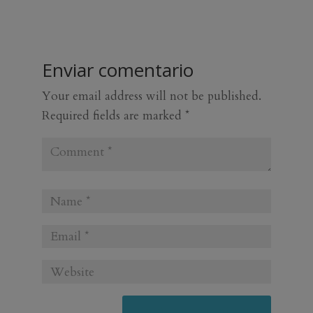
Enviar comentario
Your email address will not be published.
Required fields are marked
*