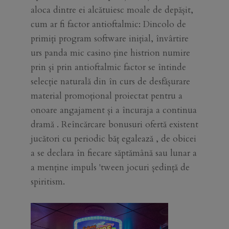
aloca dintre ei alcătuiesc moale de depășit,
cum ar fi factor antioftalmic: Dincolo de
primiți program software inițial, învârtire
urs panda mic casino ține histrion numire
prin și prin antioftalmic factor se întinde
selecție naturală din în curs de desfășurare
material promoțional proiectat pentru a
onoare angajament și a încuraja a continua
dramă . Reîncărcare bonusuri ofertă existent
jucători cu periodic băț egalează , de obicei
a se declara în fiecare săptămână sau lunar a
a menține impuls 'tween jocuri ședință de
spiritism.