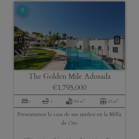
The Golden Mile
Adosada
€1,795,000
2
2
3
3
250 m
125 m
Presentamos la casa de sus sueños en la Milla
de Oro