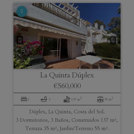
La Quinta
Dúplex
€560,000
2
2
3
3
137 m
35 m
Dúplex, La Quinta, Costa del Sol.
3 Dormitorios, 3 Baños, Construidos 137 m²,
Terraza 35 m², Jardin/Terreno 55 m².