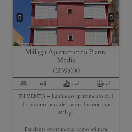
Málaga
Apartamento Planta
Media
€239,000
2
2
1
1
66 m
0 m
EN VENTA – Luminoso apartamento de 1
dormitorio cerca del centro histórico de
Málaga
Excelente oportunidad como primera