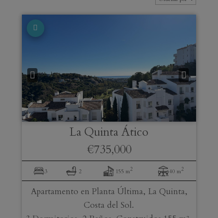
La Quinta
Ático
€735,000
2
2
3
2
155 m
40 m
Apartamento en Planta Última, La Quinta,
Costa del Sol.