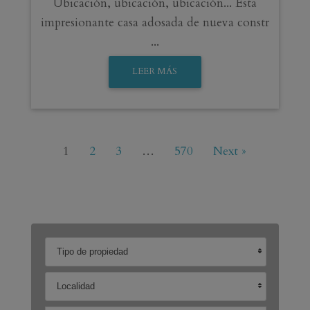
Ubicación, ubicación, ubicación... Esta
impresionante casa adosada de nueva constr
...
LEER MÁS
1
2
3
…
570
Next »
Tipo de propiedad
Localidad