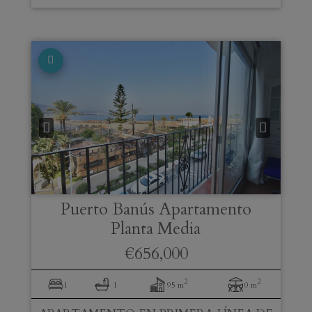
Puerto Banús
Apartamento
Planta Media
€656,000
2
2
1
1
95 m
0 m