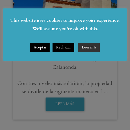
This website uses cookies to improve your experience.
Calahonda
Villa - Chalet
We'll assume you're ok with this.
€880,000
2
2
Aceptar
Rechazar
Leer más
5
4
333 m
0 m
Enorme villa de calidad frente al golf en
Calahonda.
Con tres niveles más solárium, la propiedad
se divide de la siguiente manera: en l ...
LEER MÁS