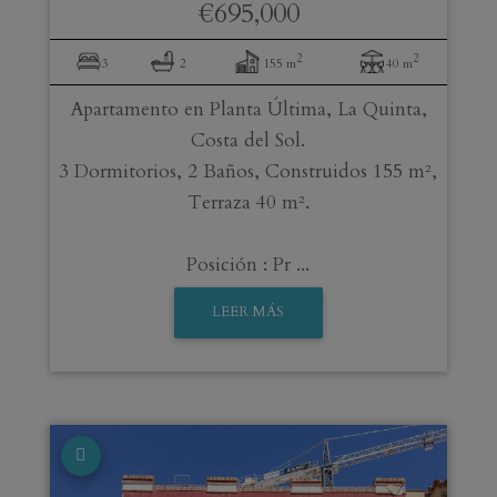
€695,000
2
2
3
2
155 m
40 m
Apartamento en Planta Última, La Quinta,
Costa del Sol.
3 Dormitorios, 2 Baños, Construidos 155 m²,
Terraza 40 m².
Posición : Pr ...
LEER MÁS