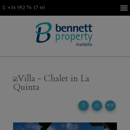
+34 952 76 17 60
Fav
0
Villa - Chalet in La
Quinta
☆
PDF