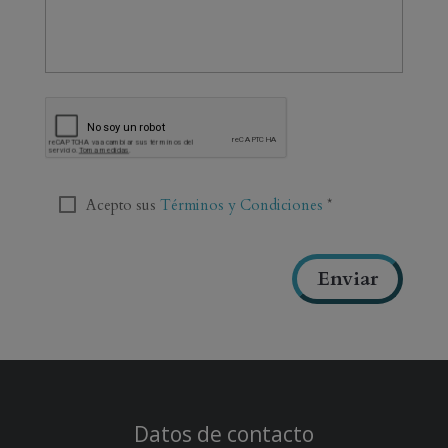
C
A
P
T
C
T
Acepto sus
Términos y Condiciones
*
H
é
A
r
m
Enviar
i
n
o
s
y
C
o
Datos de contacto
n