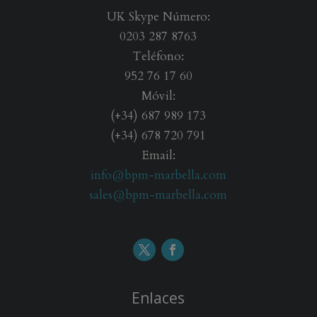
d
UK Skype Número:
i
0203 287 8763
c
Teléfono:
i
o
952 76 17 60
n
Móvil:
e
(+34) 687 989 173
s
(+34) 678 720 791
*
Email:
info@bpm-marbella.com
sales@bpm-marbella.com
Enlaces